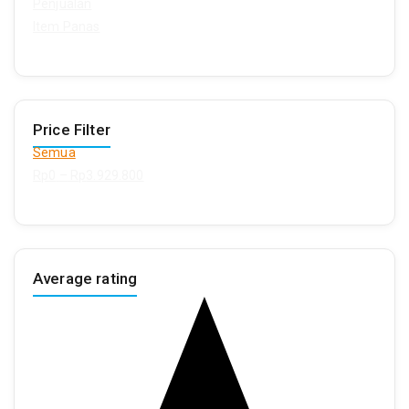
Penjualan
Item Panas
Price Filter
Semua
Rp
0
–
Rp
3.929.800
Average rating