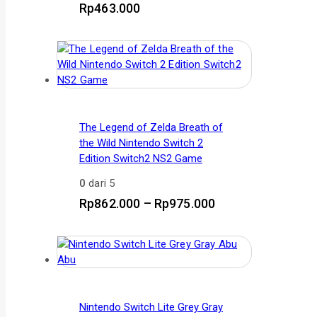
Rp
463.000
The Legend of Zelda Breath of
the Wild Nintendo Switch 2
Edition Switch2 NS2 Game
0
dari 5
Rentang
Rp
862.000
–
Rp
975.000
harga:
Rp862.000
hingga
Rp975.000
Nintendo Switch Lite Grey Gray