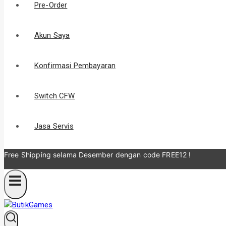
Pre-Order
Akun Saya
Konfirmasi Pembayaran
Switch CFW
Jasa Servis
Free Shipping selama Desember
dengan code FREE12 !