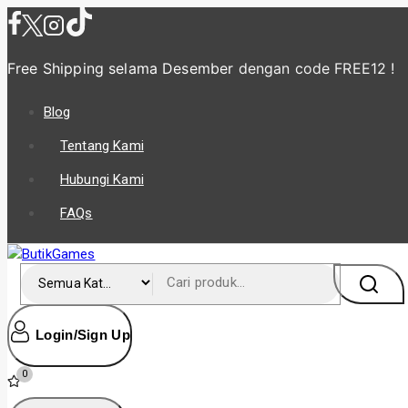
Skip
to
content
Free Shipping selama Desember
dengan code FREE12 !
Blog
Tentang Kami
Hubungi Kami
FAQs
Cari untuk:
Login/Sign Up
0