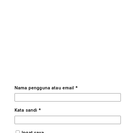
Wajib
Nama pengguna atau email
*
Wajib
Kata sandi
*
Ingat saya