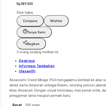
Rp
389.000
Stok habis
Compare
Wishlist
Tanya Kami
Bagikan
3
orang sedang melihat ini
Deskripsi
Informasi Tambahan
Ulasan(0)
Assassin’s Creed Mirage PS4 mengajakmu kembali ke akar ser
detail, kamu berperan sebagai Basim, seorang pencuri jalana
khas Assassin. Dengan visual memukau, misi penuh intrik, da
penggemar lama maupun pemain baru.
Berat
200 gram