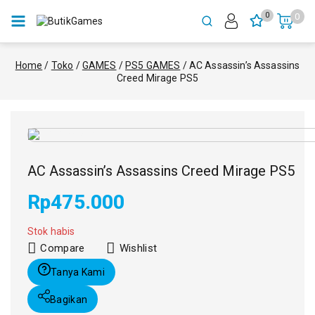
0
0
Home
/
Toko
/
GAMES
/
PS5 GAMES
/
AC Assassin’s Assassins
Creed Mirage PS5
AC Assassin’s Assassins Creed Mirage PS5
Rp
475.000
Stok habis
Compare
Wishlist
Tanya Kami
Bagikan