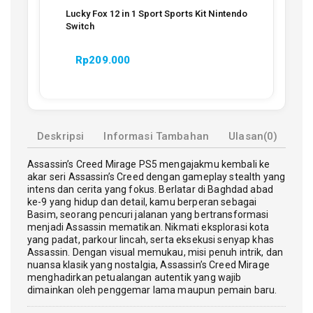
Lucky Fox 12 in 1 Sport Sports Kit Nintendo
Switch
Rp
209.000
Deskripsi
Informasi Tambahan
Ulasan(0)
Assassin’s Creed Mirage PS5 mengajakmu kembali ke
akar seri Assassin’s Creed dengan gameplay stealth yang
intens dan cerita yang fokus. Berlatar di Baghdad abad
ke-9 yang hidup dan detail, kamu berperan sebagai
Basim, seorang pencuri jalanan yang bertransformasi
menjadi Assassin mematikan. Nikmati eksplorasi kota
yang padat, parkour lincah, serta eksekusi senyap khas
Assassin. Dengan visual memukau, misi penuh intrik, dan
nuansa klasik yang nostalgia, Assassin’s Creed Mirage
menghadirkan petualangan autentik yang wajib
dimainkan oleh penggemar lama maupun pemain baru.