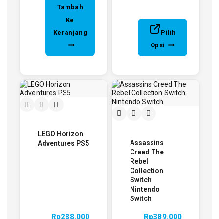
Tambah
Ke
Keranjang
Pilih
Opsi
LEGO Horizon
Assassins
Adventures PS5
Creed The
Rebel
Collection
Switch
Nintendo
Switch
Rp
288.000
Rp
389.000