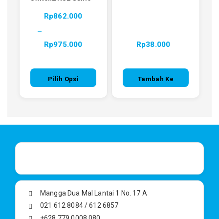
Rp
862.000
–
Rp
975.000
Rp
38.000
Pilih Opsi
Tambah Ke
Keranjang
Mangga Dua Mal Lantai 1 No. 17 A
021 612 8084 / 612 6857
+628 779 0008 080