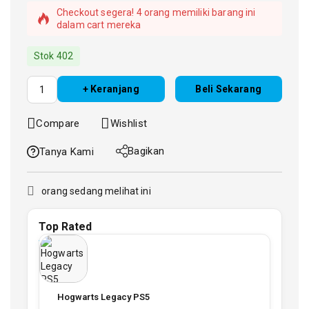
5 produk terjual dalam 1 jam terakhir
Checkout segera! 4 orang memiliki barang ini
Stok 402
dalam cart mereka
+ Keranjang
Beli Sekarang
Compare
Wishlist
Bagikan
Tanya Kami
orang sedang melihat ini
Top Rated
Hogwarts Legacy PS5