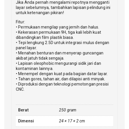
Jika Anda pernah mengalami repotnya mengganti
layar sebelumnya, tambahkan lapisan pelindung ini
untuk ketenangan pikiran!
Fitur:
• Permukaan mengilap yang jernih dan halus.
• Kekerasan permukaan 9H, tiga kali lebih kuat
dibandingkan film plastik biasa.
• Tepi lengkung 2.5D untuk integrasi mulus dengan
panel layar.
• Menahan benturan dan menyerap guncangan
akibat jatuh tidak sengaja.
• Lapisan oleophobic mengurangi sidik jari dan
kontaminan lainnya.
• Menempel dengan kuat pada bagian datar layar.
• Tahan gores, tahan air, dan dilapisi anti minyak.
• Diproduksi dengan teknologi pemotongan presisi
CNC.
Berat
250 gram
Dimensi
24 × 17 × 2 cm