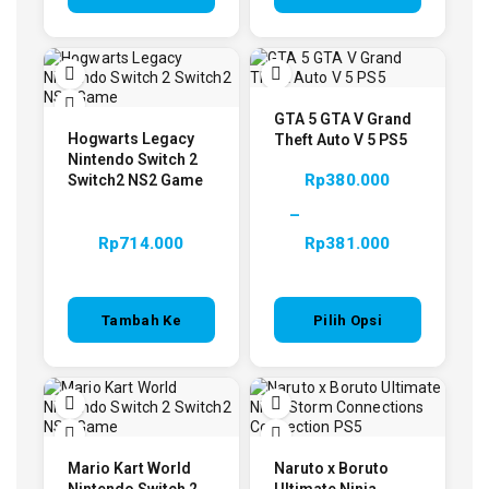
Keranjang
Keranjang
GTA 5 GTA V Grand
Hogwarts Legacy
Theft Auto V 5 PS5
Nintendo Switch 2
Rp
380.000
Switch2 NS2 Game
–
Rp
714.000
Rp
381.000
Tambah Ke
Pilih Opsi
Keranjang
Mario Kart World
Naruto x Boruto