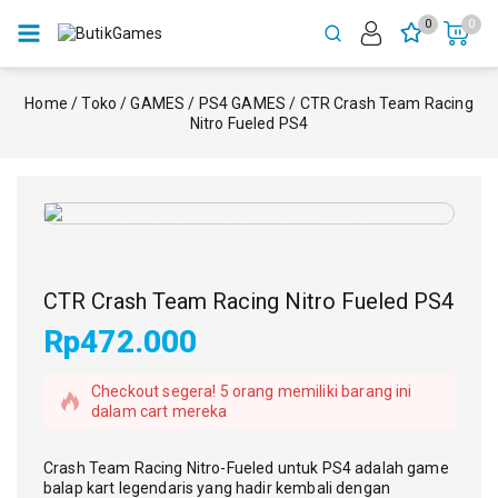
0
0
Home
/
Toko
/
GAMES
/
PS4 GAMES
/
CTR Crash Team Racing
Nitro Fueled PS4
CTR Crash Team Racing Nitro Fueled PS4
Rp
472.000
8 produk terjual dalam 3 jam terakhir
Checkout segera! 5 orang memiliki barang ini
dalam cart mereka
Crash Team Racing Nitro-Fueled untuk PS4 adalah game
balap kart legendaris yang hadir kembali dengan