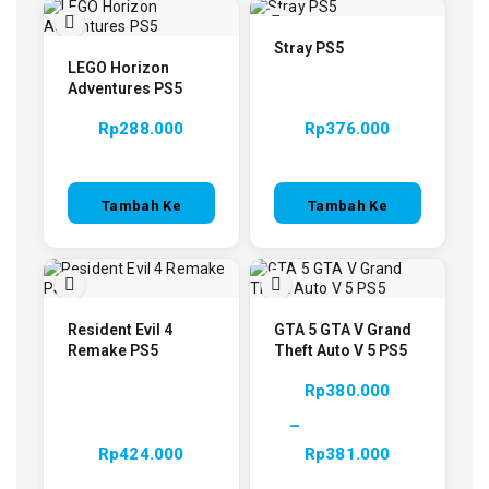
Stray PS5
LEGO Horizon
Adventures PS5
Rp
288.000
Rp
376.000
Tambah Ke
Tambah Ke
Keranjang
Keranjang
Resident Evil 4
GTA 5 GTA V Grand
Remake PS5
Theft Auto V 5 PS5
Rp
380.000
–
Rp
424.000
Rp
381.000