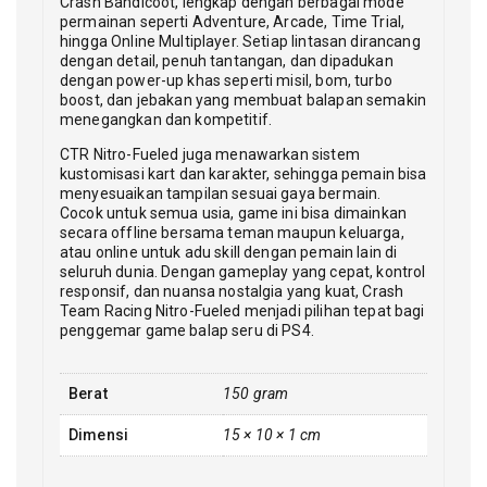
Crash Bandicoot, lengkap dengan berbagai mode
permainan seperti Adventure, Arcade, Time Trial,
hingga Online Multiplayer. Setiap lintasan dirancang
dengan detail, penuh tantangan, dan dipadukan
dengan power-up khas seperti misil, bom, turbo
boost, dan jebakan yang membuat balapan semakin
menegangkan dan kompetitif.
CTR Nitro-Fueled juga menawarkan sistem
kustomisasi kart dan karakter, sehingga pemain bisa
menyesuaikan tampilan sesuai gaya bermain.
Cocok untuk semua usia, game ini bisa dimainkan
secara offline bersama teman maupun keluarga,
atau online untuk adu skill dengan pemain lain di
seluruh dunia. Dengan gameplay yang cepat, kontrol
responsif, dan nuansa nostalgia yang kuat, Crash
Team Racing Nitro-Fueled menjadi pilihan tepat bagi
penggemar game balap seru di PS4.
Berat
150 gram
Dimensi
15 × 10 × 1 cm