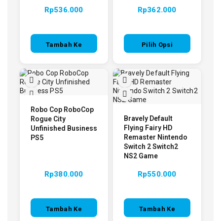
Rp
536.000
Rp
362.000
Tambah Ke
Pilih Opsi
Keranjang
Robo Cop RoboCop
Bravely Default
Rogue City
Flying Fairy HD
Unfinished Business
Remaster Nintendo
PS5
Switch 2 Switch2
NS2 Game
Rp
380.000
Rp
550.000
Tambah Ke
Tambah Ke