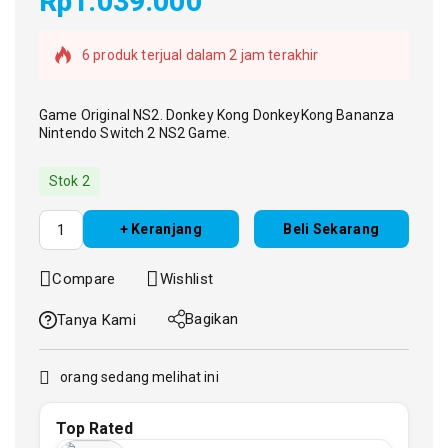
Rp
1.039.000
6 produk terjual dalam 2 jam terakhir
Checkout segera! 4 orang memiliki barang ini
dalam cart mereka
Game Original NS2. Donkey Kong DonkeyKong Bananza
Nintendo Switch 2 NS2 Game.
Stok 2
+ Keranjang
Beli Sekarang
Compare
Wishlist
Bagikan
Tanya Kami
orang sedang melihat ini
Top Rated