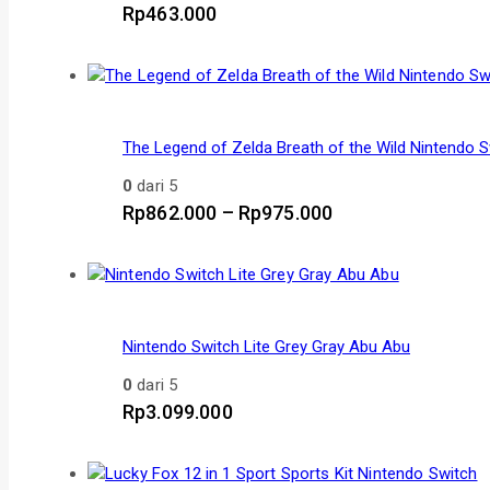
Rp
463.000
The Legend of Zelda Breath of the Wild Nintendo 
0
dari 5
Rp
862.000
–
Rp
975.000
Nintendo Switch Lite Grey Gray Abu Abu
0
dari 5
Rp
3.099.000