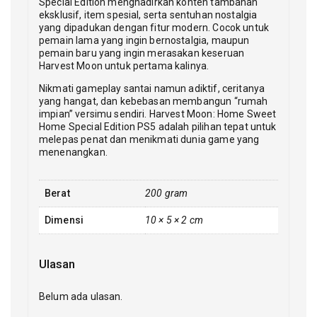
Special Edition menghadirkan konten tambahan
eksklusif, item spesial, serta sentuhan nostalgia
yang dipadukan dengan fitur modern. Cocok untuk
pemain lama yang ingin bernostalgia, maupun
pemain baru yang ingin merasakan keseruan
Harvest Moon untuk pertama kalinya.
Nikmati gameplay santai namun adiktif, ceritanya
yang hangat, dan kebebasan membangun “rumah
impian” versimu sendiri. Harvest Moon: Home Sweet
Home Special Edition PS5 adalah pilihan tepat untuk
melepas penat dan menikmati dunia game yang
menenangkan.
Berat
200 gram
Dimensi
10 × 5 × 2 cm
Ulasan
Belum ada ulasan.