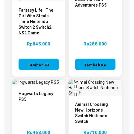
Adventures PS5
Fantasy Life i The
Girl Who Steals
Time Nintendo
Switch 2 Switch2
NS2 Game
Rp
845.000
Rp
288.000
Tambah Ke
Tambah Ke
Keranjang
Keranjang
Hogwarts Legacy
PS5
Animal Crossing
New Horizons
Switch Nintendo
Switch
Rp
463.000
Rp
710.000