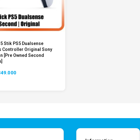
S5 Stik PS5 Dualsense
 Controller Original Sony
in [Pre Owned Second
h]
849.000