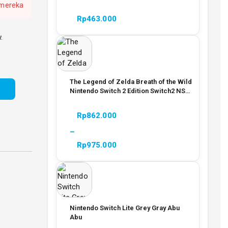
 mereka
Rp
463.000
.
The Legend of Zelda Breath of the Wild
Nintendo Switch 2 Edition Switch2 NS2
Game
Rp
862.000
–
Rp
975.000
Nintendo Switch Lite Grey Gray Abu
Abu