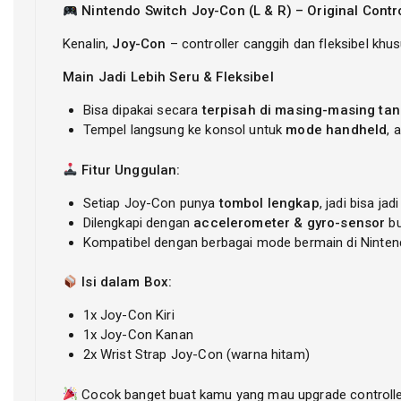
Nintendo Switch Joy-Con (L & R) – Original Contr
Kenalin,
Joy-Con
– controller canggih dan fleksibel khus
Main Jadi Lebih Seru & Fleksibel
Bisa dipakai secara
terpisah di masing-masing ta
Tempel langsung ke konsol untuk
mode handheld
, 
Fitur Unggulan:
Setiap Joy-Con punya
tombol lengkap
, jadi bisa jad
Dilengkapi dengan
accelerometer & gyro-sensor
bu
Kompatibel dengan berbagai mode bermain di Ninten
Isi dalam Box:
1x Joy-Con Kiri
1x Joy-Con Kanan
2x Wrist Strap Joy-Con (warna hitam)
Cocok banget buat kamu yang mau upgrade controller