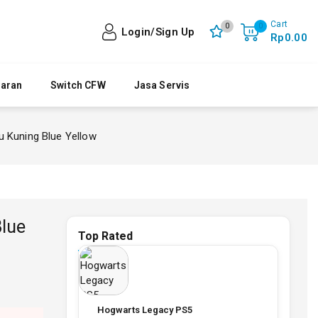
Cart
0
0
Login/Sign Up
Rp
0
.00
yaran
Switch CFW
Jasa Servis
 Kuning Blue Yellow
Blue
Top Rated
Hogwarts Legacy PS5