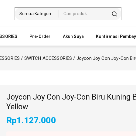
SSORIES
Pre-Order
Akun Saya
Konfirmasi Pemba
ESSORIES
/
SWITCH ACCESSORIES
/
Joycon Joy Con Joy-Con Biru
Joycon Joy Con Joy-Con Biru Kuning 
Yellow
Rp
1.127.000
8 produk terjual dalam 1 jam terakhir