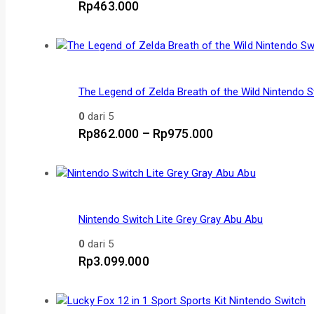
Rp
463.000
The Legend of Zelda Breath of the Wild Nintendo 
0
dari 5
Rentang
Rp
862.000
–
Rp
975.000
harga:
Rp862.000
hingga
Rp975.000
Nintendo Switch Lite Grey Gray Abu Abu
0
dari 5
Rp
3.099.000