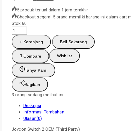
5 produk terjual dalam 1 jam terakhir
Checkout segera! 5 orang memiliki barang ini dalam cart 
Stok 60
Kuantitas
Joycon
+ Keranjang
Beli Sekarang
Joy
Con
Joy-
Wishlist
Compare
Con
Nintendo
Tanya Kami
Switch
2
Bagikan
Switch2
NS2
3
orang sedang melihat ini
Wireless
Deskripsi
Controller
Informasi Tambahan
Third
Ulasan(0)
Party
Joycon Switch 2 OEM (Third Party)