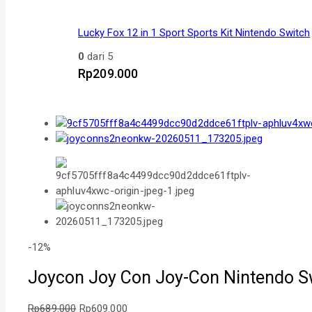
Lucky Fox 12 in 1 Sport Sports Kit Nintendo Switch
0
dari 5
Rp
209.000
Produk
-12%
dijual
Joycon Joy Con Joy-Con Nintendo Swi
Rp
689.000
Rp
609.000