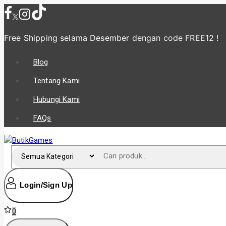
Skip
to
content
Free Shipping selama Desember
dengan code FREE12 !
Blog
Tentang Kami
Hubungi Kami
FAQs
Cari untuk:
Login/Sign Up
0