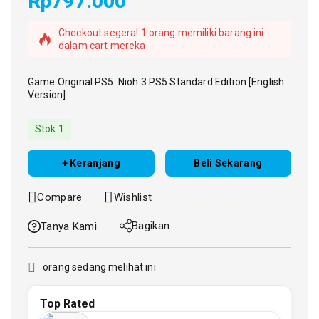
Rp
797.000
8 produk terjual dalam 1 jam terakhir
Checkout segera! 1 orang memiliki barang ini
dalam cart mereka
Game Original PS5. Nioh 3 PS5 Standard Edition [English
Version].
Stok 1
+ Keranjang
Beli Sekarang
Compare
Wishlist
Bagikan
Tanya Kami
orang sedang melihat ini
Top Rated