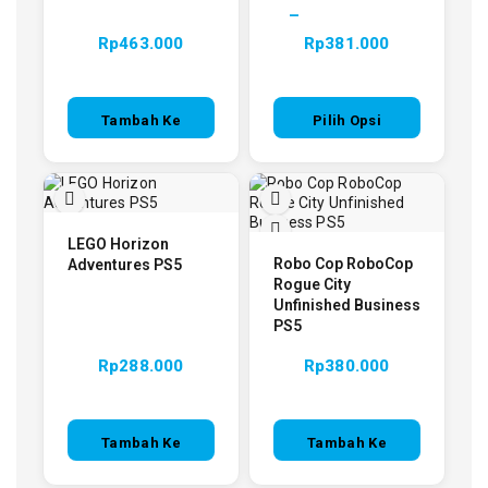
–
Rp
463.000
Rp
381.000
Tambah Ke
Pilih Opsi
Keranjang
LEGO Horizon
Robo Cop RoboCop
Adventures PS5
Rogue City
Unfinished Business
PS5
Rp
288.000
Rp
380.000
Tambah Ke
Tambah Ke
Keranjang
Keranjang