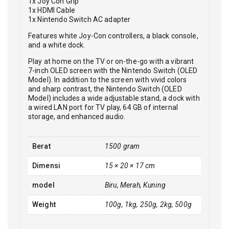
1x Joy Con Grip
1x HDMI Cable
1x Nintendo Switch AC adapter
Features white Joy-Con controllers, a black console,
and a white dock.
Play at home on the TV or on-the-go with a vibrant
7-inch OLED screen with the Nintendo Switch (OLED
Model). In addition to the screen with vivid colors
and sharp contrast, the Nintendo Switch (OLED
Model) includes a wide adjustable stand, a dock with
a wired LAN port for TV play, 64 GB of internal
storage, and enhanced audio.
Berat
1500 gram
Dimensi
15 × 20 × 17 cm
model
Biru, Merah, Kuning
Weight
100g, 1kg, 250g, 2kg, 500g