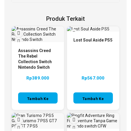
Produk Terkait
Lost Soul Aside PS5
Assassins Creed
The Rebel
Collection Switch
Nintendo Switch
Rp
389.000
Rp
567.000
Tambah Ke
Tambah Ke
Keranjang
Keranjang