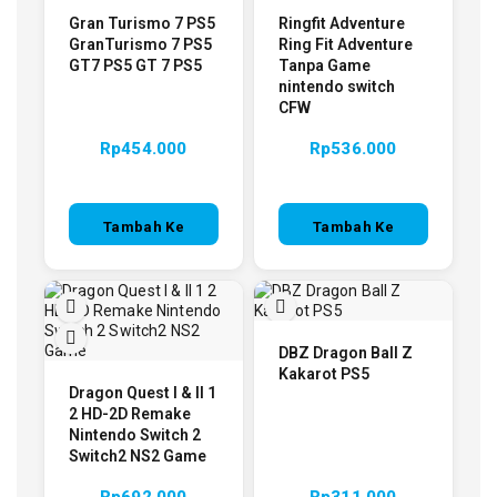
Gran Turismo 7 PS5
Ringfit Adventure
GranTurismo 7 PS5
Ring Fit Adventure
GT7 PS5 GT 7 PS5
Tanpa Game
nintendo switch
CFW
Rp
454.000
Rp
536.000
Tambah Ke
Tambah Ke
Keranjang
Keranjang
DBZ Dragon Ball Z
Kakarot PS5
Dragon Quest I & II 1
2 HD-2D Remake
Nintendo Switch 2
Switch2 NS2 Game