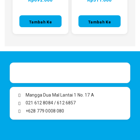
Rp
692.000
Rp
311.000
Tambah Ke
Tambah Ke
Keranjang
Keranjang
Mangga Dua Mal Lantai 1 No. 17 A
021 612 8084 / 612 6857
+628 779 0008 080