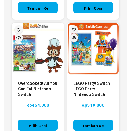
Tambah Ke
Pilih Opsi
Keranjang
Overcooked! All You
LEGO Party! Switch
Can Eat Nintendo
LEGO Party
Switch
Nintendo Switch
Rp
454.000
Rp
519.000
Pilih Opsi
Tambah Ke