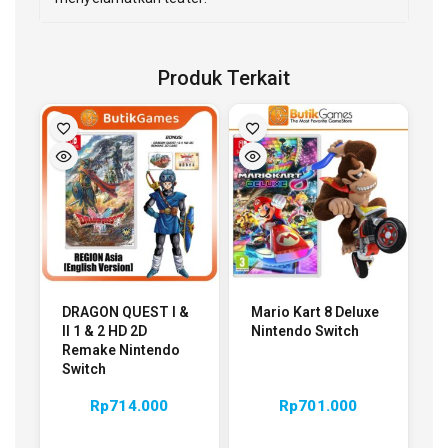
Produk Terkait
DRAGON QUEST I &
Mario Kart 8 Deluxe
II 1 & 2 HD 2D
Nintendo Switch
Remake Nintendo
Switch
Rp
714.000
Rp
701.000