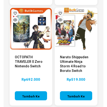
Keranjang
OCTOPATH
Naruto Shippuden
TRAVELER 0 Zero
Ultimate Ninja
Nintendo Switch
Storm 4 Road to
Boruto Switch
Rp
692.000
Rp
519.000
Tambah Ke
Tambah Ke
Keranjang
Keranjang