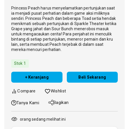
Checkout segera! 1 orang memiliki barang ini
dalam cart mereka
Princess Peach harus menyelamatkan pertunjukan saat
ia menjadi pusat perhatian dalam game aksi miliknya
sendiri. Princess Peach dan beberapa Toad setia hendak
menikmati sebuah pertunjukan di Sparkle Theater ketika
Grape yang jahat dan Sour Bunch menerobos masuk
untuk mengacaukan cerita! Para penjahat ini menculik
bintang di setiap pertunjukan, meneror pemain dan kru
lain, serta membuat Peach terjebak di dalam saat
mereka mencuri perhatian.
Stok 1
+ Keranjang
Beli Sekarang
Compare
Wishlist
Bagikan
Tanya Kami
orang sedang melihat ini