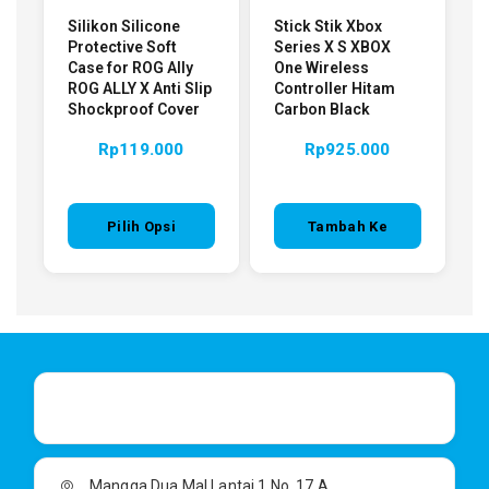
Silikon Silicone
Stick Stik Xbox
Protective Soft
Series X S XBOX
Case for ROG Ally
One Wireless
ROG ALLY X Anti Slip
Controller Hitam
Shockproof Cover
Carbon Black
Rp
119.000
Rp
925.000
Pilih Opsi
Tambah Ke
Keranjang
Mangga Dua Mal Lantai 1 No. 17 A