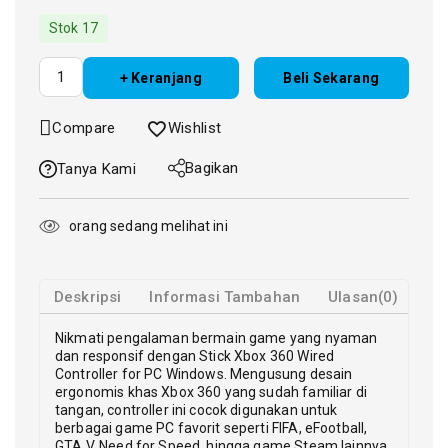
Stok 17
+ Keranjang
Beli Sekarang
Compare
Wishlist
Bagikan
Tanya Kami
orang sedang melihat ini
Deskripsi
Informasi Tambahan
Ulasan(0)
Nikmati pengalaman bermain game yang nyaman
dan responsif dengan Stick Xbox 360 Wired
Controller for PC Windows. Mengusung desain
ergonomis khas Xbox 360 yang sudah familiar di
tangan, controller ini cocok digunakan untuk
berbagai game PC favorit seperti FIFA, eFootball,
GTA V, Need for Speed, hingga game Steam lainnya.