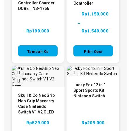
Controller Charger
Controller
DOBE TNS-1756
Rp
1.150.000
–
Rp
199.000
Rp
1.549.000
Tambah Ke
Pilih Opsi
Keranjang
Lucky Fox 12 in 1
Sport Sports Kit
Skull & Co NeoGrip
Nintendo Switch
Neo Grip Maxcarry
Case Nintendo
Switch V1 V2 OLED
Rp
529.000
Rp
209.000