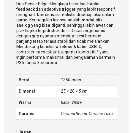
DualSense Edge dilengkapi teknologi
haptic
feedback
dan
adaptive trigger
yang lebih responsif,
menghadirkan sensasi realistis di setiap aksi dalam
game. Keunggulan lainnya adalah
modul stik
analog yang bisa diganti
, sehingga lebih awet dan
praktis jika terjadi stick drift. Desain ergonomis
dengan grip nyaman membuat sesi bermain
panjang tetap terasa stabil dan tidak melelahkan.
Mendukung koneksi
wireless & kabel USB-C
,
controller ini cocok untuk gamer kompetitif yang
ingin performa maksimal dan pengalaman bermain
PS5 tanpa kompromi.
Berat
1350 gram
Dimensi
25 × 20 × 5 cm
Warna
Back, White
Garansi
Garansi Resmi, Garansi Toko
Ulasan