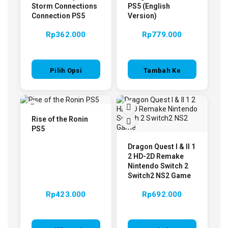
Storm Connections
PS5 (English
Connection PS5
Version)
Rp
362.000
Rp
779.000
Pilih Opsi
Tambah Ke
Keranjang
Rise of the Ronin
PS5
Dragon Quest I & II 1
2 HD-2D Remake
Nintendo Switch 2
Switch2 NS2 Game
Rp
423.000
Rp
692.000