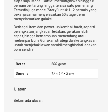
siapa saja. Mode “Battle” memungkinkan hingga 8
pemain bertarung hingga tersisa satu pemenang.
Tersedia juga mode “Story” untuk 1–2 pemain yang
bekerja sama menyelesaikan 50 stage demi
menyelamatkan galaksi.
Berbagai item dan power-up kembali hadir, seperti
peningkatan jangkauan ledakan, gerakan lebih
cepat, hingga kemampuan menendang atau
melempar bom. Gunakan strategi dan ketangkasan
untuk menjebak lawan sambil menghindari ledakan
bom sendiri!
Berat
200 gram
Dimensi
17 × 14 × 2 cm
Ulasan
Belum ada ulasan.