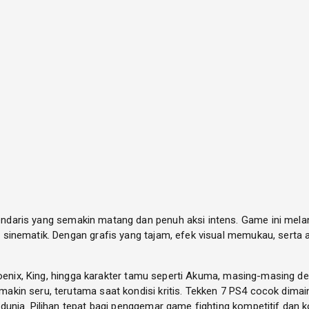
daris yang semakin matang dan penuh aksi intens. Game ini melanj
sinematik. Dengan grafis yang tajam, efek visual memukau, serta 
Phoenix, King, hingga karakter tamu seperti Akuma, masing-masing
kin seru, terutama saat kondisi kritis. Tekken 7 PS4 cocok dimai
unia. Pilihan tepat bagi penggemar game fighting kompetitif dan k