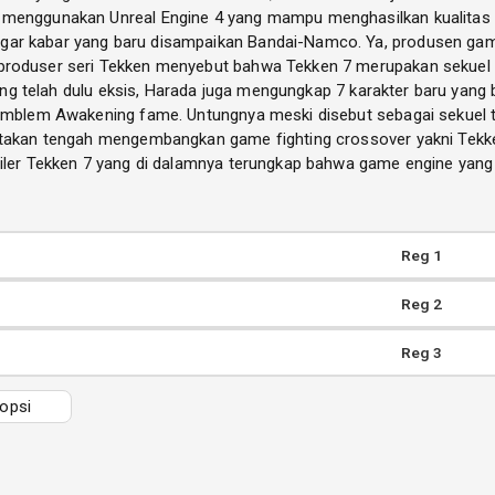
menggunakan Unreal Engine 4 yang mampu menghasilkan kualitas gr
ar kabar yang baru disampaikan Bandai-Namco. Ya, produsen game
produser seri Tekken menyebut bahwa Tekken 7 merupakan sekuel t
 yang telah dulu eksis, Harada juga mengungkap 7 karakter baru yan
 Emblem Awakening fame. Untungnya meski disebut sebagai sekuel t
gatakan tengah mengembangkan game fighting crossover yakni Tekk
ailer Tekken 7 yang di dalamnya terungkap bahwa game engine yang 
Reg 1
Reg 2
Reg 3