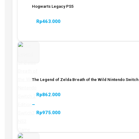
Hogwarts Legacy PS5
Rp
463.000
The Legend of Zelda Breath of the Wild Nintendo Switch
Rp
862.000
–
Rp
975.000
Rentang
harga:
Rp862.000