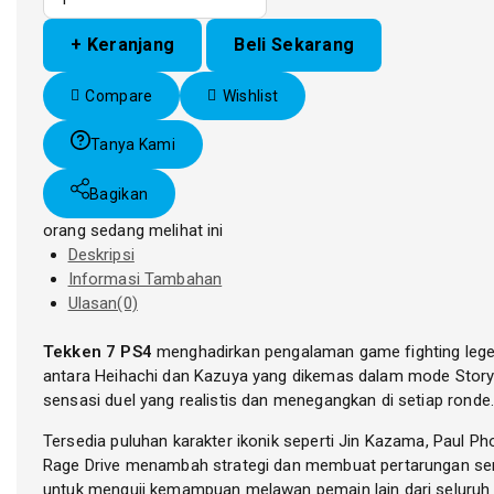
Tekken
7
+ Keranjang
Beli Sekarang
PS4
Compare
Wishlist
Tanya Kami
Bagikan
orang sedang melihat ini
Deskripsi
Informasi Tambahan
Ulasan(0)
Tekken 7 PS4
menghadirkan pengalaman game fighting legen
antara Heihachi dan Kazuya yang dikemas dalam mode Story 
sensasi duel yang realistis dan menegangkan di setiap ronde.
Tersedia puluhan karakter ikonik seperti Jin Kazama, Paul 
Rage Drive menambah strategi dan membuat pertarungan sema
untuk menguji kemampuan melawan pemain lain dari seluruh d