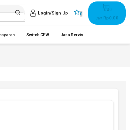
0
Login/Sign Up
0
Rp
0
.00
Cart
bayaran
Switch CFW
Jasa Servis