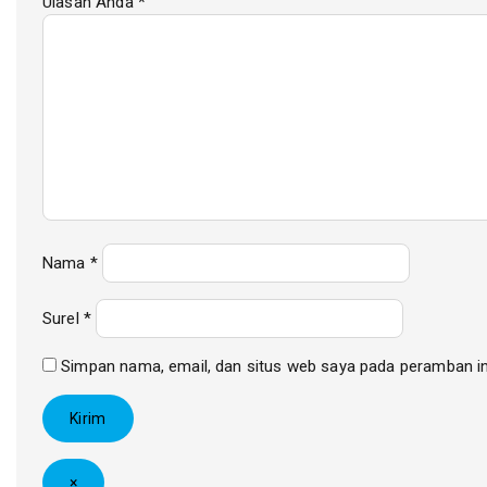
Ulasan Anda
*
Nama
*
Surel
*
Simpan nama, email, dan situs web saya pada peramban in
×