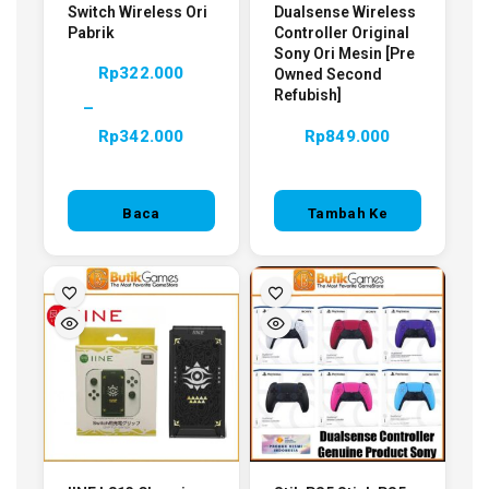
Switch Wireless Ori
Dualsense Wireless
Pabrik
Controller Original
Sony Ori Mesin [Pre
Rp
322.000
Owned Second
Refubish]
–
Rp
342.000
Rp
849.000
Baca
Tambah Ke
Selengkapnya
Keranjang