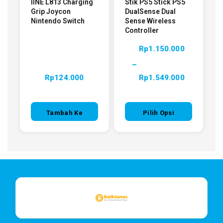
IINE L813 Charging
Stik PS5 Stick PS5
Grip Joycon
DualSense Dual
Nintendo Switch
Sense Wireless
Controller
Rp
1.150.000
–
Rp
124.000
Rp
1.549.000
Tambah Ke
Pilih Opsi
Keranjang