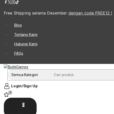
Free Shipping selama Desember
dengan code FREE12 !
Blog
Tentang Kami
Hubungi Kami
FAQs
Login/Sign Up
0
0
Rp
0
.00
Cart