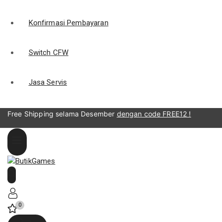
Konfirmasi Pembayaran
Switch CFW
Jasa Servis
Free Shipping selama Desember
dengan code FREE12 !
0