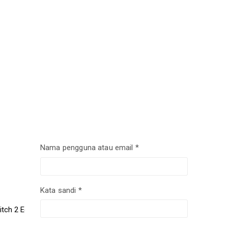
Nama pengguna atau email
*
Kata sandi
*
itch 2 Edition Switch2 NS2 Game