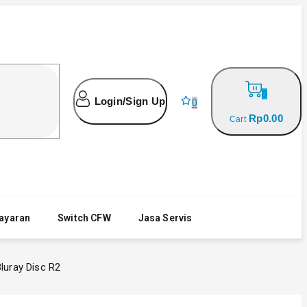
0
Login/Sign Up
0
Rp
0
.00
Cart
ayaran
Switch CFW
Jasa Servis
uray Disc R2