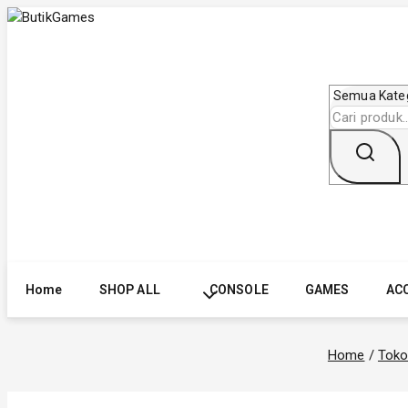
Skip
to
content
Cari
untuk:
Home
SHOP ALL
CONSOLE
GAMES
AC
Home
/
Tok