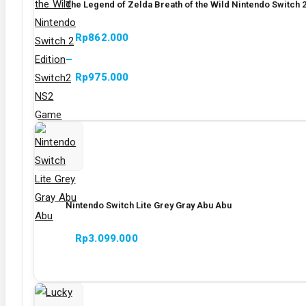
The Legend of Zelda Breath of the Wild Nintendo Switch 
Rp
862.000
–
Rp
975.000
Rentang
harga:
Rp862.000
hingga
Rp975.000
Nintendo Switch Lite Grey Gray Abu Abu
Rp
3.099.000