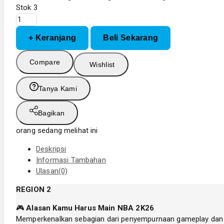
Stok 3
Kuantitas
NBA
+ Keranjang
Beli Sekarang
2K26
NBA2K26
NBA
Compare
Wishlist
26
PS4
Tanya Kami
Game
Bluray
Bagikan
Disc
R2
orang sedang melihat ini
Deskripsi
Informasi Tambahan
Ulasan(0)
REGION 2
🎮
Alasan Kamu Harus Main NBA 2K26
Memperkenalkan sebagian dari penyempurnaan gameplay dan