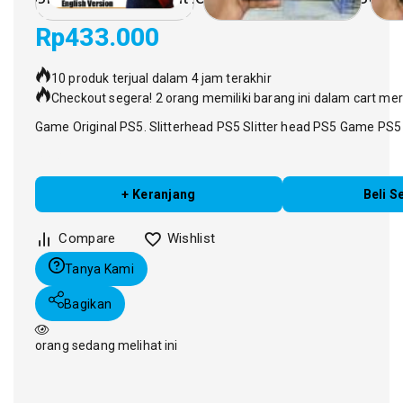
Rp
433.000
10 produk terjual dalam 4 jam terakhir
Checkout segera! 2 orang memiliki barang ini dalam cart me
Game Original PS5. Slitterhead PS5 Slitter head PS5 Game PS5 
Stok 1
+ Keranjang
Beli S
Compare
Wishlist
Tanya Kami
Bagikan
orang sedang melihat ini