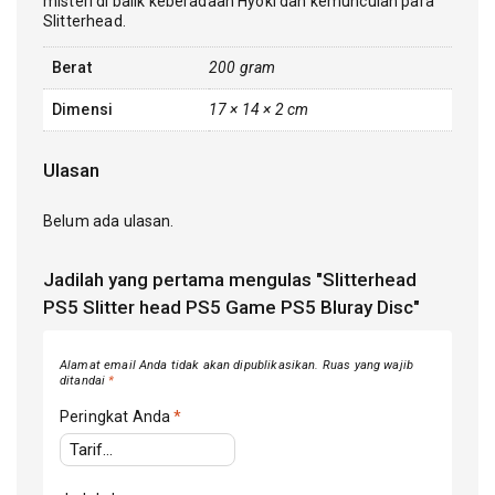
misteri di balik keberadaan Hyoki dan kemunculan para
Slitterhead.
Berat
200 gram
Dimensi
17 × 14 × 2 cm
Ulasan
Belum ada ulasan.
Jadilah yang pertama mengulas "Slitterhead
PS5 Slitter head PS5 Game PS5 Bluray Disc"
Alamat email Anda tidak akan dipublikasikan.
Ruas yang wajib
ditandai
*
Peringkat Anda
*