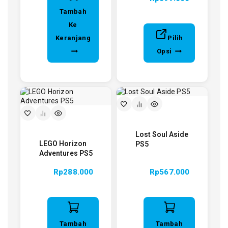
Tambah
Ke
Keranjang
Pilih
Opsi
Lost Soul Aside
LEGO Horizon
PS5
Adventures PS5
Rp
288.000
Rp
567.000
Tambah
Tambah